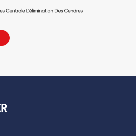
Verticale Semi-Submersible Pompes À
ER