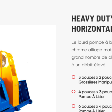
DE PUISARD
POMPES
La pompe verticale
résistant à l'usure 
fonctionnement élev
d'exploitation.

40PV Heavy Duty 
Extension Arbre

65QV Caoutchouc D
pour Minérale Tail

100RV Semi-immerg
Manipuler La Bou