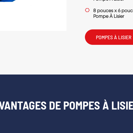

150SV De Puisard 
Lisier
POMPES À LISIER
VANTAGES DE POMPES À LISI