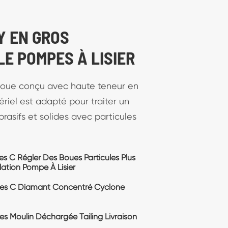
 VERTICALE LISIER
 a non seulement une excellente
vie mais également l'efficacité de
ée, finalement réduire les coûts
Cantilever Puisard Pompe avec
e Puisard Verticale Pompe À Lisier
ing Réservoir
é Vertical Trou-dans-le Terrain de
e Pompe