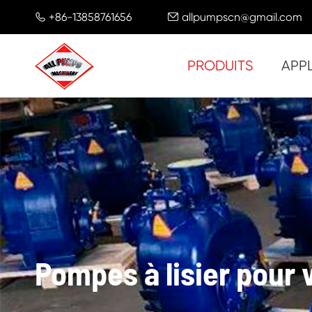
+86-13858761656
allpumpscn@gmail.com


PRODUITS
APP
Pompes à lisier pour 