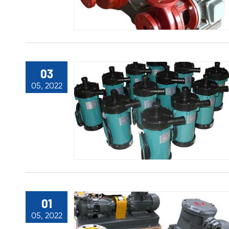
03
05, 2022
01
05, 2022