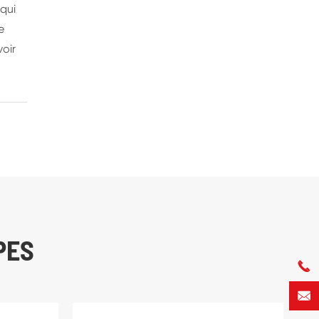
 qui
e
voir
PES

