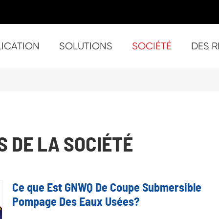
LICATION
SOLUTIONS
SOCIÉTÉ
DES 
Traitement Des solides Chine auto-amorçante Trash Pompes
- ST
- ST-
- ST-
- ST-6
- ST-8
- ST-
- S
- SU-
- SU
- S
- Super ST-4 (4 pouces
- S
- S
- Sup
 DE LA SOCIÉTÉ
Ce que Est GNWQ De Coupe Submersible
Pompage Des Eaux Usées?