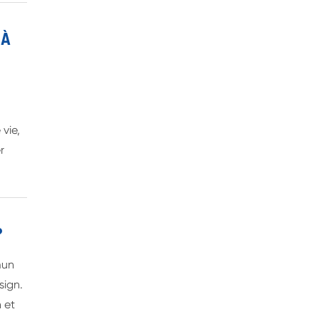
 À
vie,
r
?
mun
sign.
 et