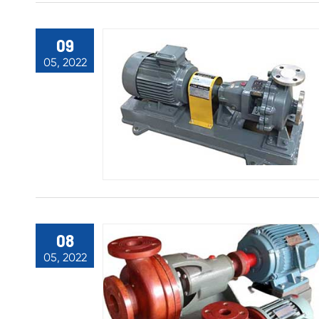
09
05, 2022
08
05, 2022