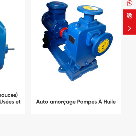



pouces)
Usées et
Auto amorçage Pompes À Huile