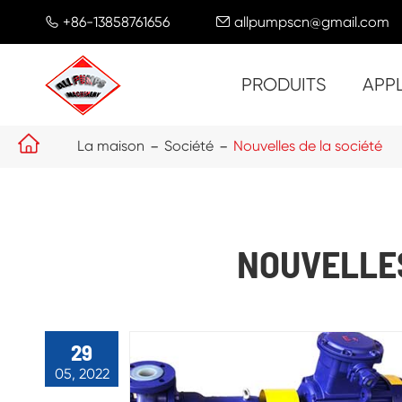
+86-13858761656
allpumpscn@gmail.com


PRODUITS
APP

La maison
Société
Nouvelles de la société
NOUVELLES
29
05, 2022