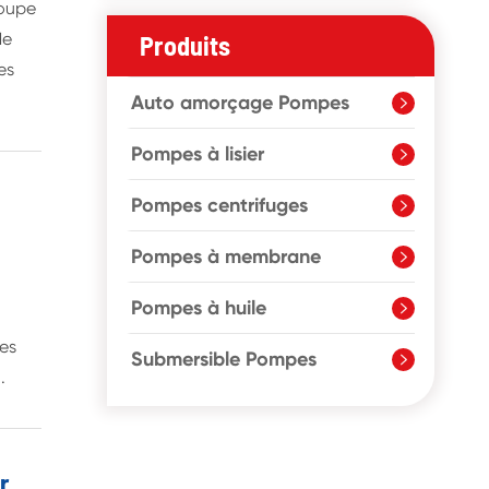
coupe
de
Produits
es
Auto amorçage Pompes

Pompes à lisier

Pompes centrifuges

Pompes à membrane

s
Pompes à huile

des
Submersible Pompes

.
r