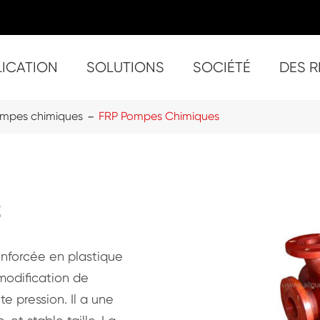
LICATION
SOLUTIONS
SOCIÉTÉ
DES 
Traitement Des solides Chine auto-amorçante Trash Pompes
- ST
- ST-
- ST-
- ST-6
- ST-8
- ST-
- S
- SU-
- SU
- S
- Super ST-4 (4 pouces
- S
- S
- Sup
mpes chimiques
FRP Pompes Chimiques
S
enforcée en plastique
odification de
 pression. Il a une