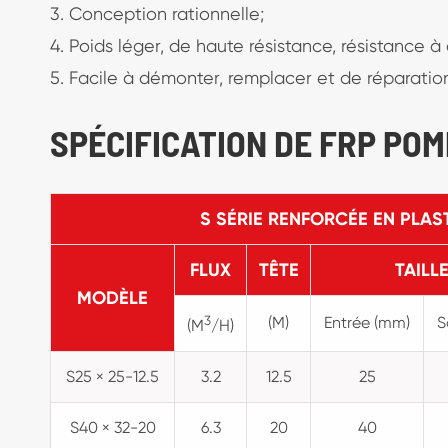
3. Conception rationnelle;
4. Poids léger, de haute résistance, résistance à
5. Facile à démonter, remplacer et de réparatio
SPÉCIFICATION DE FRP PO
S SÉRIE RENFORCÉE EN PLA
FLUX
TÊTE
TAILL
MODÈLE
3
(M)
Entrée (mm)
S
(M
/H)
S25 × 25-12.5
3.2
12.5
25
S40 × 32-20
6.3
20
40