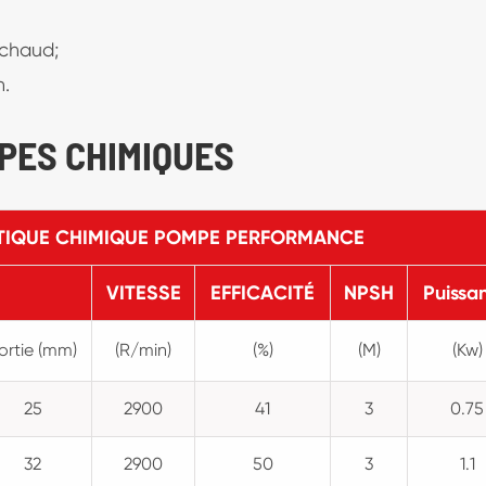
 chaud;
n.
MPES CHIMIQUES
STIQUE CHIMIQUE POMPE PERFORMANCE
E
VITESSE
EFFICACITÉ
NPSH
Puissa
ortie (mm)
(R/min)
(%)
(M)
(Kw)
25
2900
41
3
0.75
32
2900
50
3
1.1