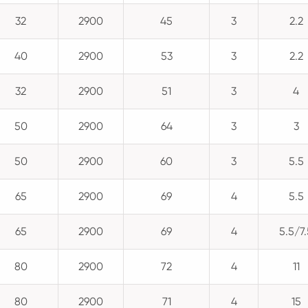
32
2900
45
3
2.2
40
2900
53
3
2.2
32
2900
51
3
4
50
2900
64
3
3
50
2900
60
3
5.5
65
2900
69
4
5.5
65
2900
69
4
5.5/7.
80
2900
72
4
11
80
2900
71
4
15