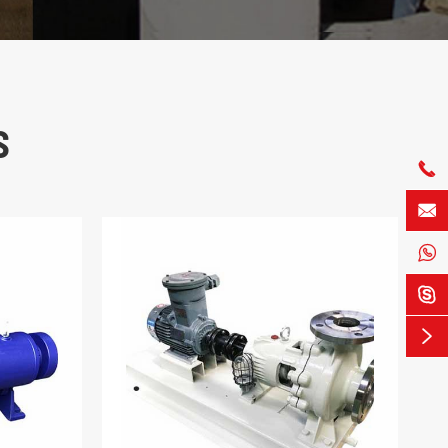
S




