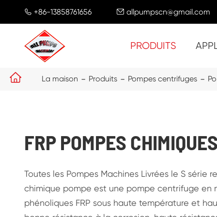
+86-13858761656
allpumpscn@gmail.com


PRODUITS
APP

La maison
Produits
Pompes centrifuges
Po
FRP POMPES CHIMIQUE
Toutes les Pompes Machines Livrées le S série r
chimique pompe est une pompe centrifuge en m
phénoliques FRP sous haute température et haute