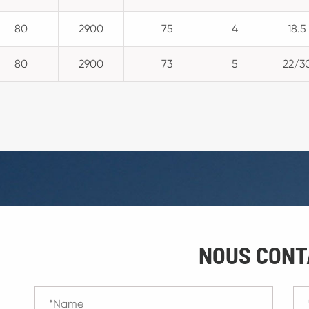
80
2900
75
4
18.5
80
2900
73
5
22/3
NOUS CONT